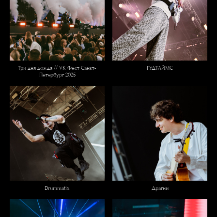
Три дня дождя // VK Фест Санкт-
ГУДТАЙМС
Петербург 2025
Drummatix
Драгни