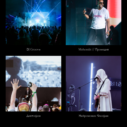
DJ Groove
Mohombi // Проекция
Диктофон
Нейромонах Феофан