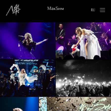
МакSим
RU